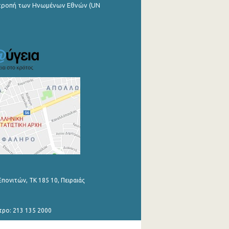
ιτροπή των Ηνωμένων Εθνών (UN
Επονιτών, ΤΚ 185 10, Πειραιάς
τρο: 213 135 2000