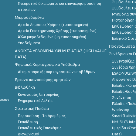
Συμβουλευτικ
Πνευματικά δικαιώματα και επαναχρησιμοποίηση
Συμβουλευτικ
στοιχείων
Μνημόνια συν
Μικροδεδομένα
Πιστοποίηση 
Αρχεία Δημόσιας Χρήσης (τυποποιημένα)
Επιθεώρηση Ο
Αρχεία Επιστημονικής Χρήσης (τυποποιημένα)
Επιθεώρηση Ο
Άλλα μικροδεδομένα (μη τυποποιημένα)
Ελληνικό Στα
Υποδείγματα
Προγράμματα κ
ANOIXTA ΔΕΔΟΜΕΝΑ ΥΨΗΛΗΣ ΑΞΙΑΣ (HIGH VALUE
Συνέδρια και 
DATA)
Συνεντεύξεις
Ψηφιακά Χαρτογραφικά Υπόβαθρα
Συνέδρια Χρ
Αίτημα παροχής χαρτογραφικών υποβάθρων
ESAC-NUCs 
Έρευνα ικανοποίησης χρηστών
AI powered Dat
Ελλάδα - Κύπ
Βιβλιοθήκη
Ελλάδα-Βουλγ
Κανονισμός λειτουργίας
Συνάντηση
ήσεων
Ενημερωτικά Δελτία
Ελλάδα - Πολω
Στατιστική Παιδεία
Workshop
Παρουσίαση - Το όραμά μας
SmartStatisti
Εκπαίδευση
Net-SILC3 Int
Εκπαιδευτικές Επισκέψεις
Ημερίδα «Στατ
Διαγωνισμοί
Data)