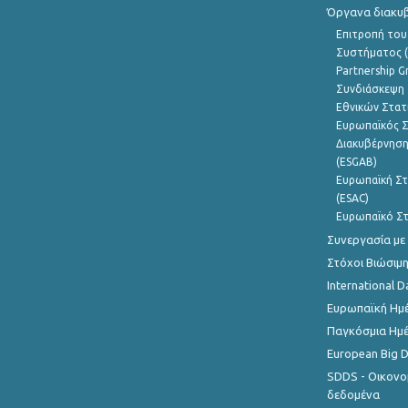
Όργανα διακυ
Επιτροπή του
Συστήματος (
Partnership G
Συνδιάσκεψη 
Εθνικών Στατ
Ευρωπαϊκός Σ
Διακυβέρνηση
(ESGAB)
Ευρωπαϊκή Στ
(ESAC)
Ευρωπαϊκό Στ
Συνεργασία με
Στόχοι Βιώσιμ
International D
Ευρωπαϊκή Ημέ
Παγκόσμια Ημέ
European Big 
SDDS - Οικονο
δεδομένα