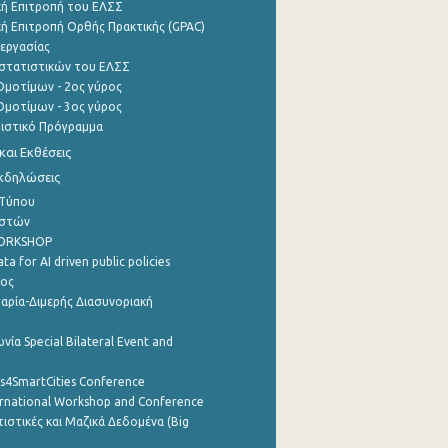
ή Επιτροπή του ΕΛΣΣ
ή Επιτροπή Ορθής Πρακτικής (GPAC)
εργασίας
στατιστικών του ΕΛΣΣ
μοτίμων - 2ος γύρος
μοτίμων - 3ος γύρος
τιστικό Πρόγραμμα
αι Εκθέσεις
Εκδηλώσεις
 Τύπου
ηστών
WORKSHOP
a for AI driven public policies
ρος
αρία-Διμερής Διασυνοριακή
νία Special Bilateral Event and
cs4SmartCities Conference
ernational Workshop and Conference
ιστικές και Μαζικά Δεδομένα (Big