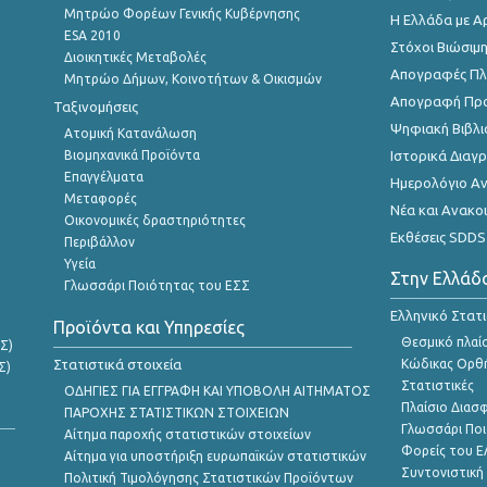
Μητρώο Φορέων Γενικής Κυβέρνησης
Η Ελλάδα με Α
ESA 2010
Στόχοι Βιώσιμ
Διοικητικές Μεταβολές
Απογραφές Πλη
Μητρώο Δήμων, Κοινοτήτων & Οικισμών
Απογραφή Πρ
Ταξινομήσεις
Ψηφιακή Βιβλι
Ατομική Κατανάλωση
Βιομηχανικά Προϊόντα
Ιστορικά Δια
Επαγγέλματα
Ημερολόγιο Α
Μεταφορές
Νέα και Ανακο
Οικονομικές δραστηριότητες
Εκθέσεις SDDS
Περιβάλλον
Υγεία
Στην Ελλάδ
Γλωσσάρι Ποιότητας του ΕΣΣ
Ελληνικό Στατ
Προϊόντα και Υπηρεσίες
Θεσμικό πλαί
Σ)
Στατιστικά στοιχεία
Κώδικας Ορθή
Σ)
Στατιστικές
ΟΔΗΓΙΕΣ ΓΙΑ ΕΓΓΡΑΦΗ ΚΑΙ ΥΠΟΒΟΛΗ ΑΙΤΗΜΑΤΟΣ
Πλαίσιο Διασ
ΠΑΡΟΧΗΣ ΣΤΑΤΙΣΤΙΚΩΝ ΣΤΟΙΧΕΙΩΝ
Γλωσσάρι Ποι
Αίτημα παροχής στατιστικών στοιχείων
Φορείς του 
Αίτημα για υποστήριξη ευρωπαϊκών στατιστικών
Συντονιστική
Πολιτική Τιμολόγησης Στατιστικών Προϊόντων