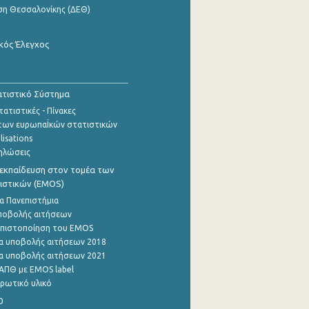
ση Θεσσαλονίκης (ΔΕΘ)
κός Έλεγχος
τιστικό Σύστημα
ατιστικές - Πίνακες
των ευρωπαΪκών στατιστικών
lisations
ηλώσεις
εκπαίδευση στον τομέα των
ιστικών (EMOS)
α Πανεπιστήμια
ποβολής αιτήσεων
η πιστοποίηση του EMOS
α υποβολής αιτήσεων 2018
α υποβολής αιτήσεων 2021
ΑΠΘ με EMOS label
ρωτικό υλικό
0