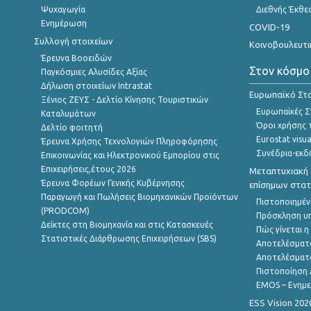
Ψυχαγωγία
Διεθνής Έκθε
Ενημέρωση
COVID-19
Συλλογή στοιχείων
Κοινοβουλευτι
Έρευνα Βοοειδών
Στον κόσμο
Παγκόσμιες Αλυσίδες Αξίας
Δήλωση στοιχείων Intrastat
Ευρωπαϊκό Στα
Ξένιος ΖΕΥΣ - Δελτίο Κίνησης Τουριστικών
Ευρωπαϊκές Στ
Καταλυμάτων
Όροι χρήσης 
Δελτίο φοιτητή
Eurostat visua
Έρευνα Χρήσης Τεχνολογιών Πληροφόρησης
Συνέδρια-εκδ
Επικοινωνίας και Ηλεκτρονικού Εμπορίου στις
Επιχειρήσεις,έτους 2026
Μεταπτυχιακή 
Έρευνα Φορέων Γενικής Κυβέρνησης
επίσημων στατ
Παραγωγή και Πωλήσεις Βιομηχανικών Προϊόντων
Πιστοποιημέν
(PRODCOM)
Πρόσκληση υ
Δείκτες στη Βιομηχανία και στις Κατασκευές
Πώς γίνεται 
Στατιστικές Διάρθρωσης Επιχειρήσεων (SBS)
Αποτελέσματ
Αποτελέσματ
Πιστοποίηση 
EMOS – Ενημε
ESS Vision 202