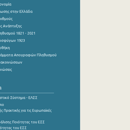
κονομία
ίωσης στην Ελλάδα
ριθμούς
ης Ανάπτυξης
θυσμού 1821 - 2021
οσφύγων 1923
οθήκη
γράμματα Απογραφών Πληθυσμού
νακοινώσεων
ινώσεις
α
ιστικό Σύστημα - ΕΛΣΣ
σιο
ς Πρακτικής για τις Ευρωπαϊκές
φάλισης Ποιότητας του ΕΣΣ
ότητας του ΕΣΣ