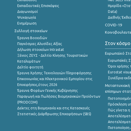
Εκπαιδευτικές Επισκέψεις
Ημερίδα «Στατ
Διαγωνισμοί
Data)
Ψυχαγωγία
Διεθνής Έκθε
Ενημέρωση
COVID-19
Συλλογή στοιχείων
Κοινοβουλευτι
Έρευνα Βοοειδών
Στον κόσμο
Παγκόσμιες Αλυσίδες Αξίας
Δήλωση στοιχείων Intrastat
Ευρωπαϊκό Στα
Ξένιος ΖΕΥΣ - Δελτίο Κίνησης Τουριστικών
Ευρωπαϊκές Στ
Καταλυμάτων
Όροι χρήσης 
Δελτίο φοιτητή
Eurostat visua
Έρευνα Χρήσης Τεχνολογιών Πληροφόρησης
Συνέδρια-εκδ
Επικοινωνίας και Ηλεκτρονικού Εμπορίου στις
Επιχειρήσεις,έτους 2026
Μεταπτυχιακή 
Έρευνα Φορέων Γενικής Κυβέρνησης
επίσημων στατ
Παραγωγή και Πωλήσεις Βιομηχανικών Προϊόντων
Πιστοποιημέν
(PRODCOM)
Πρόσκληση υ
Δείκτες στη Βιομηχανία και στις Κατασκευές
Πώς γίνεται 
Στατιστικές Διάρθρωσης Επιχειρήσεων (SBS)
Αποτελέσματ
Αποτελέσματ
Πιστοποίηση 