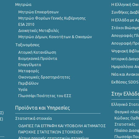
Μητρώα
Η Ελληνική Οι
Μητρώα Επιχειρήσεων
Συνθήκες Διαβ
Μητρώο Φορέων Γενικής Κυβέρνησης
Η Ελλάδα με Α
ESA 2010
Στόχοι Βιώσιμ
Διοικητικές Μεταβολές
Απογραφές Πλη
Μητρώο Δήμων, Κοινοτήτων & Οικισμών
Απογραφή Πρ
Ταξινομήσεις
Ψηφιακή Βιβλι
Ατομική Κατανάλωση
Βιομηχανικά Προϊόντα
Ιστορικά Δια
Επαγγέλματα
Ημερολόγιο Α
Μεταφορές
Νέα και Ανακο
Οικονομικές δραστηριότητες
Εκθέσεις SDDS
Περιβάλλον
Υγεία
Στην Ελλάδ
Γλωσσάρι Ποιότητας του ΕΣΣ
Ελληνικό Στατ
Προϊόντα και Υπηρεσίες
Θεσμικό πλαί
Σ)
Στατιστικά στοιχεία
Κώδικας Ορθή
Σ)
Στατιστικές
ΟΔΗΓΙΕΣ ΓΙΑ ΕΓΓΡΑΦΗ ΚΑΙ ΥΠΟΒΟΛΗ ΑΙΤΗΜΑΤΟΣ
Πλαίσιο Διασ
ΠΑΡΟΧΗΣ ΣΤΑΤΙΣΤΙΚΩΝ ΣΤΟΙΧΕΙΩΝ
Γλωσσάρι Ποι
Αίτημα παροχής στατιστικών στοιχείων