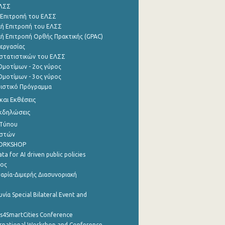
ΕΛΣΣ
 Επιτροπή του ΕΛΣΣ
ή Επιτροπή του ΕΛΣΣ
ή Επιτροπή Ορθής Πρακτικής (GPAC)
εργασίας
στατιστικών του ΕΛΣΣ
μοτίμων - 2ος γύρος
μοτίμων - 3ος γύρος
τιστικό Πρόγραμμα
αι Εκθέσεις
Εκδηλώσεις
 Τύπου
ηστών
WORKSHOP
a for AI driven public policies
ρος
αρία-Διμερής Διασυνοριακή
νία Special Bilateral Event and
cs4SmartCities Conference
ernational Workshop and Conference