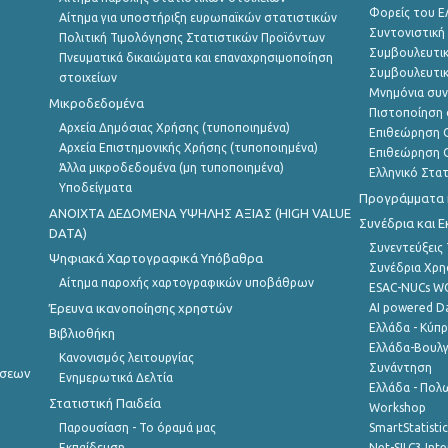
Φορείς του 
Αίτημα για υποστήριξη ευρωπαϊκών στατιστικών
Συντονιστική
Πολιτική Τιμολόγησης Στατιστικών Προϊόντων
Συμβουλευτικ
Πνευματικά δικαιώματα και επαναχρησιμοποίηση
Συμβουλευτικ
στοιχείων
Μνημόνια συν
Μικροδεδομένα
Πιστοποίηση 
Αρχεία Δημόσιας Χρήσης (τυποποιημένα)
Επιθεώρηση Ο
Αρχεία Επιστημονικής Χρήσης (τυποποιημένα)
Επιθεώρηση Ο
Άλλα μικροδεδομένα (μη τυποποιημένα)
Ελληνικό Στα
Υποδείγματα
Προγράμματα κ
ANOIXTA ΔΕΔΟΜΕΝΑ ΥΨΗΛΗΣ ΑΞΙΑΣ (HIGH VALUE
Συνέδρια και 
DATA)
Συνεντεύξεις
Ψηφιακά Χαρτογραφικά Υπόβαθρα
Συνέδρια Χρ
Αίτημα παροχής χαρτογραφικών υποβάθρων
ESAC-NUCs 
Έρευνα ικανοποίησης χρηστών
AI powered Dat
Ελλάδα - Κύπ
Βιβλιοθήκη
Ελλάδα-Βουλγ
Κανονισμός λειτουργίας
Συνάντηση
ήσεων
Ενημερωτικά Δελτία
Ελλάδα - Πολω
Στατιστική Παιδεία
Workshop
Παρουσίαση - Το όραμά μας
SmartStatisti
Εκπαίδευση
Net-SILC3 Int