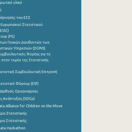
ρωτικό υλικό
0
βέρνησης του ΕΣΣ
 Ευρωπαϊκού Στατιστικού
ESSC)
roup (PG)
των Γενικών Διευθυντών των
ιστικών Υπηρεσιών (DGINS)
υμβουλευτικός Φορέας για τη
 στον τομέα της Στατιστικής
ατιστική Συμβουλευτική Επιτροπή
ατιστικό Φόρουμ (ESF)
 Διεθνείς Οργανισμούς
ης Ανάπτυξης (SDGs)
ata Alliance for Children on the Move
ρα Στατιστικής
ρα Στατιστικής
Data Hackathon