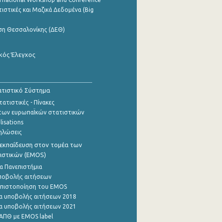
ιστικές και Μαζικά Δεδομένα (Big
ση Θεσσαλονίκης (ΔΕΘ)
κός Έλεγχος
τιστικό Σύστημα
ατιστικές - Πίνακες
των ευρωπαΪκών στατιστικών
lisations
ηλώσεις
εκπαίδευση στον τομέα των
ιστικών (EMOS)
α Πανεπιστήμια
ποβολής αιτήσεων
η πιστοποίηση του EMOS
α υποβολής αιτήσεων 2018
α υποβολής αιτήσεων 2021
ΑΠΘ με EMOS label