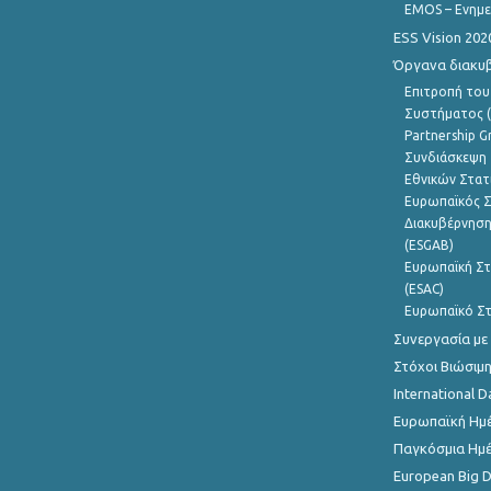
EMOS – Ενημε
ESS Vision 202
Όργανα διακυ
Επιτροπή του
Συστήματος (
Partnership G
Συνδιάσκεψη 
Εθνικών Στατ
Ευρωπαϊκός Σ
Διακυβέρνηση
(ESGAB)
Ευρωπαϊκή Στ
(ESAC)
Ευρωπαϊκό Στ
Συνεργασία με
Στόχοι Βιώσιμ
International D
Ευρωπαϊκή Ημέ
Παγκόσμια Ημέ
European Big 