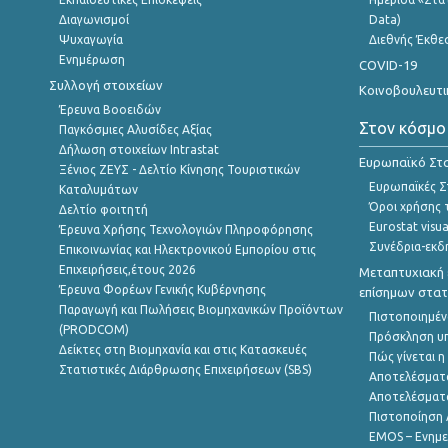
Διαγωνισμοί
Data)
Ψυχαγωγία
Διεθνής Έκθε
Ενημέρωση
COVID-19
Συλλογή στοιχείων
Κοινοβουλευτι
Έρευνα Βοοειδών
Στον κόσμο
Παγκόσμιες Αλυσίδες Αξίας
Δήλωση στοιχείων Intrastat
Ευρωπαϊκό Στα
Ξένιος ΖΕΥΣ - Δελτίο Κίνησης Τουριστικών
Ευρωπαϊκές Στ
Καταλυμάτων
Όροι χρήσης 
Δελτίο φοιτητή
Eurostat visua
Έρευνα Χρήσης Τεχνολογιών Πληροφόρησης
Συνέδρια-εκδ
Επικοινωνίας και Ηλεκτρονικού Εμπορίου στις
Επιχειρήσεις,έτους 2026
Μεταπτυχιακή 
Έρευνα Φορέων Γενικής Κυβέρνησης
επίσημων στατ
Παραγωγή και Πωλήσεις Βιομηχανικών Προϊόντων
Πιστοποιημέν
(PRODCOM)
Πρόσκληση υ
Δείκτες στη Βιομηχανία και στις Κατασκευές
Πώς γίνεται 
Στατιστικές Διάρθρωσης Επιχειρήσεων (SBS)
Αποτελέσματ
Αποτελέσματ
Πιστοποίηση 
EMOS – Ενημε