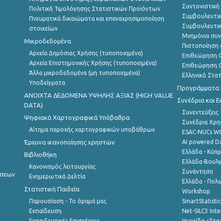
Συντονιστική
Πολιτική Τιμολόγησης Στατιστικών Προϊόντων
Συμβουλευτικ
Πνευματικά δικαιώματα και επαναχρησιμοποίηση
Συμβουλευτικ
στοιχείων
Μνημόνια συν
Μικροδεδομένα
Πιστοποίηση 
Αρχεία Δημόσιας Χρήσης (τυποποιημένα)
Επιθεώρηση Ο
Αρχεία Επιστημονικής Χρήσης (τυποποιημένα)
Επιθεώρηση Ο
Άλλα μικροδεδομένα (μη τυποποιημένα)
Ελληνικό Στα
Υποδείγματα
Προγράμματα κ
ANOIXTA ΔΕΔΟΜΕΝΑ ΥΨΗΛΗΣ ΑΞΙΑΣ (HIGH VALUE
Συνέδρια και 
DATA)
Συνεντεύξεις
Ψηφιακά Χαρτογραφικά Υπόβαθρα
Συνέδρια Χρ
Αίτημα παροχής χαρτογραφικών υποβάθρων
ESAC-NUCs 
Έρευνα ικανοποίησης χρηστών
AI powered Dat
Ελλάδα - Κύπ
Βιβλιοθήκη
Ελλάδα-Βουλγ
Κανονισμός λειτουργίας
Συνάντηση
ήσεων
Ενημερωτικά Δελτία
Ελλάδα - Πολω
Στατιστική Παιδεία
Workshop
Παρουσίαση - Το όραμά μας
SmartStatisti
Εκπαίδευση
Net-SILC3 Int
Εκπαιδευτικές Επισκέψεις
Ημερίδα «Στατ