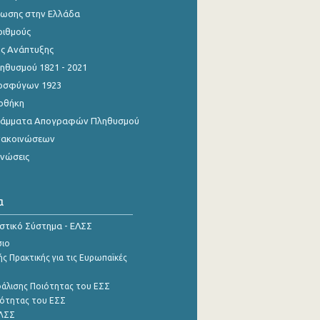
ίωσης στην Ελλάδα
ριθμούς
ης Ανάπτυξης
θυσμού 1821 - 2021
οσφύγων 1923
οθήκη
γράμματα Απογραφών Πληθυσμού
νακοινώσεων
ινώσεις
α
ιστικό Σύστημα - ΕΛΣΣ
σιο
ς Πρακτικής για τις Ευρωπαϊκές
φάλισης Ποιότητας του ΕΣΣ
ότητας του ΕΣΣ
ΕΛΣΣ