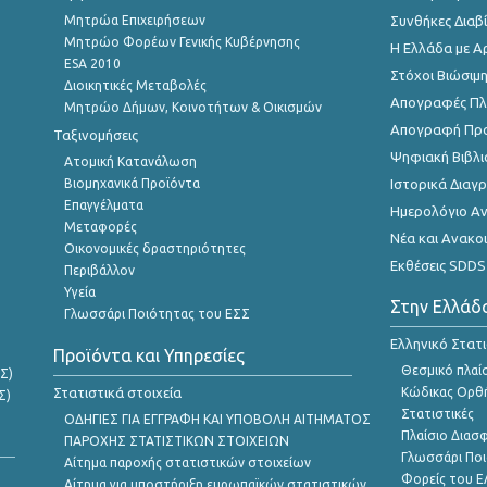
Μητρώα Επιχειρήσεων
Συνθήκες Διαβ
Μητρώο Φορέων Γενικής Κυβέρνησης
Η Ελλάδα με Α
ESA 2010
Στόχοι Βιώσιμ
Διοικητικές Μεταβολές
Απογραφές Πλη
Μητρώο Δήμων, Κοινοτήτων & Οικισμών
Απογραφή Πρ
Ταξινομήσεις
Ψηφιακή Βιβλι
Ατομική Κατανάλωση
Βιομηχανικά Προϊόντα
Ιστορικά Δια
Επαγγέλματα
Ημερολόγιο Α
Μεταφορές
Νέα και Ανακο
Οικονομικές δραστηριότητες
Εκθέσεις SDDS
Περιβάλλον
Υγεία
Στην Ελλάδ
Γλωσσάρι Ποιότητας του ΕΣΣ
Ελληνικό Στατ
Προϊόντα και Υπηρεσίες
Θεσμικό πλαί
Σ)
Στατιστικά στοιχεία
Κώδικας Ορθή
Σ)
Στατιστικές
ΟΔΗΓΙΕΣ ΓΙΑ ΕΓΓΡΑΦΗ ΚΑΙ ΥΠΟΒΟΛΗ ΑΙΤΗΜΑΤΟΣ
Πλαίσιο Διασ
ΠΑΡΟΧΗΣ ΣΤΑΤΙΣΤΙΚΩΝ ΣΤΟΙΧΕΙΩΝ
Γλωσσάρι Ποι
Αίτημα παροχής στατιστικών στοιχείων
Φορείς του 
Αίτημα για υποστήριξη ευρωπαϊκών στατιστικών