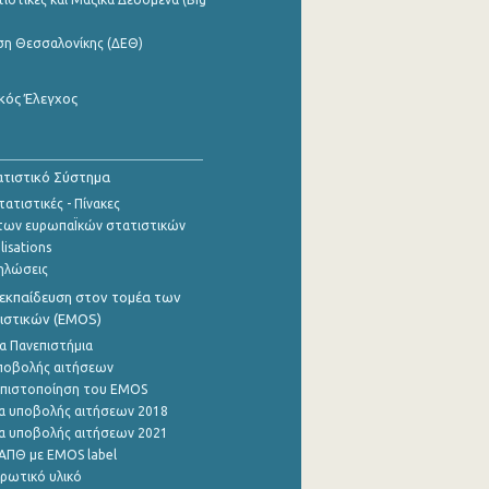
ση Θεσσαλονίκης (ΔΕΘ)
κός Έλεγχος
τιστικό Σύστημα
ατιστικές - Πίνακες
των ευρωπαΪκών στατιστικών
lisations
ηλώσεις
εκπαίδευση στον τομέα των
ιστικών (EMOS)
α Πανεπιστήμια
ποβολής αιτήσεων
η πιστοποίηση του EMOS
α υποβολής αιτήσεων 2018
α υποβολής αιτήσεων 2021
ΑΠΘ με EMOS label
ρωτικό υλικό