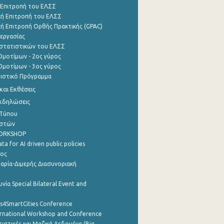
 Επιτροπή του ΕΛΣΣ
ή Επιτροπή του ΕΛΣΣ
ή Επιτροπή Ορθής Πρακτικής (GPAC)
εργασίας
στατιστικών του ΕΛΣΣ
μοτίμων - 2ος γύρος
μοτίμων - 3ος γύρος
τιστικό Πρόγραμμα
αι Εκθέσεις
Εκδηλώσεις
 Τύπου
ηστών
WORKSHOP
a for AI driven public policies
ρος
αρία-Διμερής Διασυνοριακή
νία Special Bilateral Event and
cs4SmartCities Conference
ernational Workshop and Conference
ιστικές και Μαζικά Δεδομένα (Big