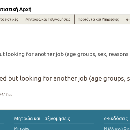
ατιστική Αρχή
τατιστικές
Μητρώα και Ταξινομήσεις
Προϊόντα και Υπηρεσίες
e
 looking for another job (age groups, sex, reasons 
d but looking for another job (age groups, s
5 4:17 μμ
Μητρώα και Ταξινομήσεις
e-Εκδόσεις
Μητρώα
Η Ελληνική Οι