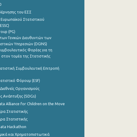
0
βέρνησης του ΕΣΣ
 Ευρωπαϊκού Στατιστικού
ESSC)
roup (PG)
των Γενικών Διευθυντών των
ιστικών Υπηρεσιών (DGINS)
υμβουλευτικός Φορέας για τη
 στον τομέα της Στατιστικής
ατιστική Συμβουλευτική Επιτροπή
ατιστικό Φόρουμ (ESF)
 Διεθνείς Οργανισμούς
ης Ανάπτυξης (SDGs)
ata Alliance for Children on the Move
ρα Στατιστικής
ρα Στατιστικής
Data Hackathon
μικά και Χρηματοπιστωτικά