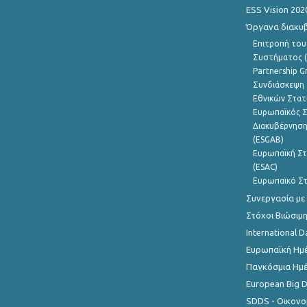
ESS Vision 202
Όργανα διακυ
Επιτροπή του
Συστήματος (
Partnership G
Συνδιάσκεψη 
Εθνικών Στατ
Ευρωπαϊκός Σ
Διακυβέρνηση
(ESGAB)
Ευρωπαϊκή Στ
(ESAC)
Ευρωπαϊκό Στ
Συνεργασία με
Στόχοι Βιώσιμ
International D
Ευρωπαϊκή Ημέ
Παγκόσμια Ημέ
European Big 
SDDS - Οικονο