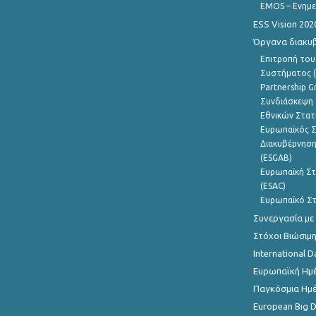
EMOS – Ενημε
ESS Vision 202
Όργανα διακυ
Επιτροπή του
Συστήματος (
Partnership G
Συνδιάσκεψη 
Εθνικών Στατ
Ευρωπαϊκός Σ
Διακυβέρνηση
(ESGAB)
Ευρωπαϊκή Στ
(ESAC)
Ευρωπαϊκό Στ
Συνεργασία με
Στόχοι Βιώσιμ
International D
Ευρωπαϊκή Ημέ
Παγκόσμια Ημέ
European Big 