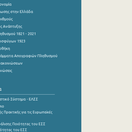
κονομία
ίωσης στην Ελλάδα
ριθμούς
ης Ανάπτυξης
θυσμού 1821 - 2021
οσφύγων 1923
οθήκη
γράμματα Απογραφών Πληθυσμού
νακοινώσεων
ινώσεις
α
ιστικό Σύστημα - ΕΛΣΣ
σιο
ς Πρακτικής για τις Ευρωπαϊκές
φάλισης Ποιότητας του ΕΣΣ
ότητας του ΕΣΣ