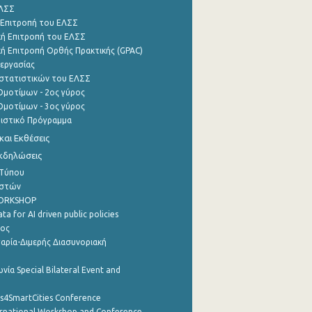
ΕΛΣΣ
 Επιτροπή του ΕΛΣΣ
ή Επιτροπή του ΕΛΣΣ
ή Επιτροπή Ορθής Πρακτικής (GPAC)
εργασίας
στατιστικών του ΕΛΣΣ
μοτίμων - 2ος γύρος
μοτίμων - 3ος γύρος
τιστικό Πρόγραμμα
αι Εκθέσεις
Εκδηλώσεις
 Τύπου
ηστών
WORKSHOP
a for AI driven public policies
ρος
αρία-Διμερής Διασυνοριακή
νία Special Bilateral Event and
cs4SmartCities Conference
ernational Workshop and Conference