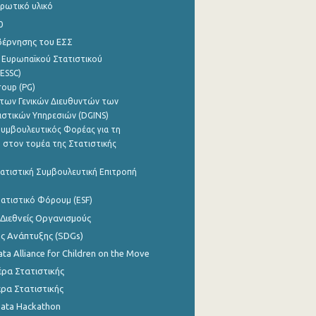
ρωτικό υλικό
0
βέρνησης του ΕΣΣ
 Ευρωπαϊκού Στατιστικού
ESSC)
roup (PG)
των Γενικών Διευθυντών των
ιστικών Υπηρεσιών (DGINS)
υμβουλευτικός Φορέας για τη
 στον τομέα της Στατιστικής
ατιστική Συμβουλευτική Επιτροπή
ατιστικό Φόρουμ (ESF)
 Διεθνείς Οργανισμούς
ης Ανάπτυξης (SDGs)
ata Alliance for Children on the Move
ρα Στατιστικής
ρα Στατιστικής
Data Hackathon