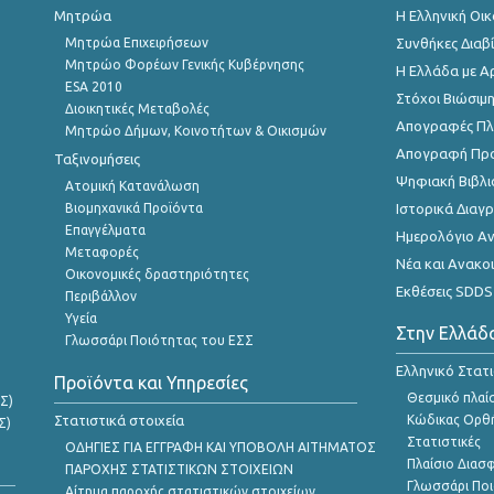
Μητρώα
Η Ελληνική Οι
Μητρώα Επιχειρήσεων
Συνθήκες Διαβ
Μητρώο Φορέων Γενικής Κυβέρνησης
Η Ελλάδα με Α
ESA 2010
Στόχοι Βιώσιμ
Διοικητικές Μεταβολές
Απογραφές Πλη
Μητρώο Δήμων, Κοινοτήτων & Οικισμών
Απογραφή Πρ
Ταξινομήσεις
Ψηφιακή Βιβλι
Ατομική Κατανάλωση
Βιομηχανικά Προϊόντα
Ιστορικά Δια
Επαγγέλματα
Ημερολόγιο Α
Μεταφορές
Νέα και Ανακο
Οικονομικές δραστηριότητες
Εκθέσεις SDDS
Περιβάλλον
Υγεία
Στην Ελλάδ
Γλωσσάρι Ποιότητας του ΕΣΣ
Ελληνικό Στατ
Προϊόντα και Υπηρεσίες
Θεσμικό πλαί
Σ)
Στατιστικά στοιχεία
Κώδικας Ορθή
Σ)
Στατιστικές
ΟΔΗΓΙΕΣ ΓΙΑ ΕΓΓΡΑΦΗ ΚΑΙ ΥΠΟΒΟΛΗ ΑΙΤΗΜΑΤΟΣ
Πλαίσιο Διασ
ΠΑΡΟΧΗΣ ΣΤΑΤΙΣΤΙΚΩΝ ΣΤΟΙΧΕΙΩΝ
Γλωσσάρι Ποι
Αίτημα παροχής στατιστικών στοιχείων