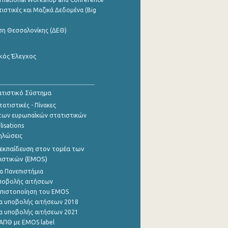
ιστικές και Μαζικά Δεδομένα (Big
ση Θεσσαλονίκης (ΔΕΘ)
κός Έλεγχος
τιστικό Σύστημα
ατιστικές - Πίνακες
των ευρωπαΪκών στατιστικών
lisations
ηλώσεις
εκπαίδευση στον τομέα των
ιστικών (EMOS)
α Πανεπιστήμια
ποβολής αιτήσεων
η πιστοποίηση του EMOS
α υποβολής αιτήσεων 2018
α υποβολής αιτήσεων 2021
ΑΠΘ με EMOS label