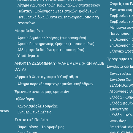
Φορείς του 
Αίτημα για υποστήριξη ευρωπαϊκών στατιστικών
Συντονιστική
Πολιτική Τιμολόγησης Στατιστικών Προϊόντων
Συμβουλευτικ
Πνευματικά δικαιώματα και επαναχρησιμοποίηση
Συμβουλευτικ
στοιχείων
Μνημόνια συν
Μικροδεδομένα
Πιστοποίηση 
Αρχεία Δημόσιας Χρήσης (τυποποιημένα)
Επιθεώρηση Ο
Αρχεία Επιστημονικής Χρήσης (τυποποιημένα)
Επιθεώρηση Ο
Άλλα μικροδεδομένα (μη τυποποιημένα)
Ελληνικό Στα
Υποδείγματα
Προγράμματα κ
ANOIXTA ΔΕΔΟΜΕΝΑ ΥΨΗΛΗΣ ΑΞΙΑΣ (HIGH VALUE
Συνέδρια και 
DATA)
Συνεντεύξεις
Ψηφιακά Χαρτογραφικά Υπόβαθρα
Συνέδρια Χρ
Αίτημα παροχής χαρτογραφικών υποβάθρων
ESAC-NUCs 
Έρευνα ικανοποίησης χρηστών
AI powered Dat
Ελλάδα - Κύπ
Βιβλιοθήκη
Ελλάδα-Βουλγ
Κανονισμός λειτουργίας
Συνάντηση
ήσεων
Ενημερωτικά Δελτία
Ελλάδα - Πολω
Στατιστική Παιδεία
Workshop
Παρουσίαση - Το όραμά μας
SmartStatisti
Εκπαίδευση
Net-SILC3 Int