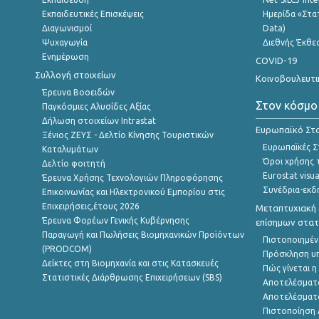
Εκπαιδευτικές Επισκέψεις
Ημερίδα «Στατ
Διαγωνισμοί
Data)
Ψυχαγωγία
Διεθνής Έκθε
Ενημέρωση
COVID-19
Συλλογή στοιχείων
Κοινοβουλευτι
Έρευνα Βοοειδών
Στον κόσμο
Παγκόσμιες Αλυσίδες Αξίας
Δήλωση στοιχείων Intrastat
Ευρωπαϊκό Στα
Ξένιος ΖΕΥΣ - Δελτίο Κίνησης Τουριστικών
Ευρωπαϊκές Στ
Καταλυμάτων
Όροι χρήσης 
Δελτίο φοιτητή
Eurostat visua
Έρευνα Χρήσης Τεχνολογιών Πληροφόρησης
Συνέδρια-εκδ
Επικοινωνίας και Ηλεκτρονικού Εμπορίου στις
Επιχειρήσεις,έτους 2026
Μεταπτυχιακή 
Έρευνα Φορέων Γενικής Κυβέρνησης
επίσημων στατ
Παραγωγή και Πωλήσεις Βιομηχανικών Προϊόντων
Πιστοποιημέν
(PRODCOM)
Πρόσκληση υ
Δείκτες στη Βιομηχανία και στις Κατασκευές
Πώς γίνεται 
Στατιστικές Διάρθρωσης Επιχειρήσεων (SBS)
Αποτελέσματ
Αποτελέσματ
Πιστοποίηση 