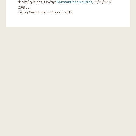
Ανέβηκε από τον/την
Konstantinos Koutros
, 23/10/2015
2:08 μμ
Living Conditions in Greece:
2015