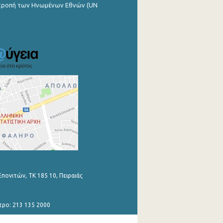
ιτροπή των Ηνωμένων Εθνών (UN
Επονιτών, ΤΚ 185 10, Πειραιάς
τρο: 213 135 2000