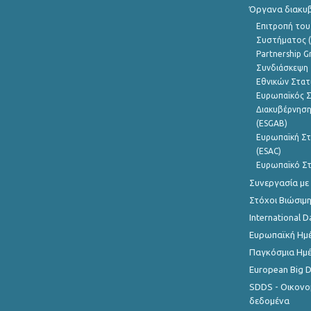
Όργανα διακυ
Επιτροπή του
Συστήματος (
Partnership G
Συνδιάσκεψη 
Εθνικών Στατ
Ευρωπαϊκός Σ
Διακυβέρνηση
(ESGAB)
Ευρωπαϊκή Στ
(ESAC)
Ευρωπαϊκό Στ
Συνεργασία με
Στόχοι Βιώσιμ
International D
Ευρωπαϊκή Ημέ
Παγκόσμια Ημέ
European Big 
SDDS - Οικονο
δεδομένα