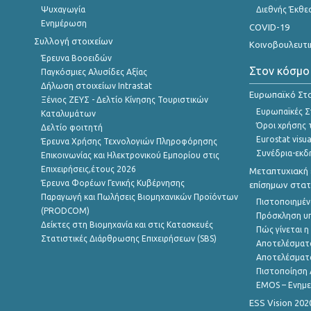
Ψυχαγωγία
Διεθνής Έκθε
Ενημέρωση
COVID-19
Συλλογή στοιχείων
Κοινοβουλευτι
Έρευνα Βοοειδών
Στον κόσμο
Παγκόσμιες Αλυσίδες Αξίας
Δήλωση στοιχείων Intrastat
Ευρωπαϊκό Στα
Ξένιος ΖΕΥΣ - Δελτίο Κίνησης Τουριστικών
Ευρωπαϊκές Στ
Καταλυμάτων
Όροι χρήσης 
Δελτίο φοιτητή
Eurostat visua
Έρευνα Χρήσης Τεχνολογιών Πληροφόρησης
Συνέδρια-εκδ
Επικοινωνίας και Ηλεκτρονικού Εμπορίου στις
Επιχειρήσεις,έτους 2026
Μεταπτυχιακή 
Έρευνα Φορέων Γενικής Κυβέρνησης
επίσημων στατ
Παραγωγή και Πωλήσεις Βιομηχανικών Προϊόντων
Πιστοποιημέν
(PRODCOM)
Πρόσκληση υ
Δείκτες στη Βιομηχανία και στις Κατασκευές
Πώς γίνεται 
Στατιστικές Διάρθρωσης Επιχειρήσεων (SBS)
Αποτελέσματ
Αποτελέσματ
Πιστοποίηση 
EMOS – Ενημε
ESS Vision 202