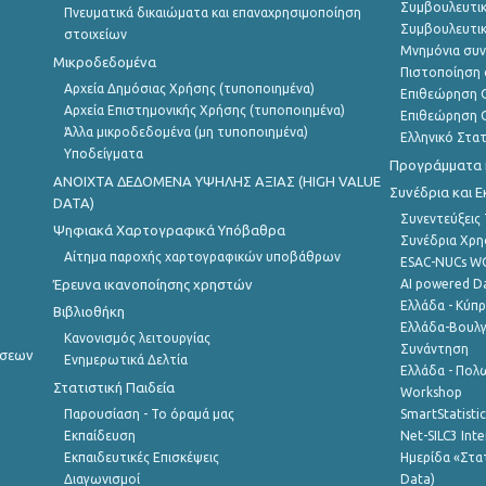
Συμβουλευτικ
Πνευματικά δικαιώματα και επαναχρησιμοποίηση
Συμβουλευτικ
στοιχείων
Μνημόνια συν
Μικροδεδομένα
Πιστοποίηση 
Αρχεία Δημόσιας Χρήσης (τυποποιημένα)
Επιθεώρηση Ο
Αρχεία Επιστημονικής Χρήσης (τυποποιημένα)
Επιθεώρηση Ο
Άλλα μικροδεδομένα (μη τυποποιημένα)
Ελληνικό Στα
Υποδείγματα
Προγράμματα κ
ANOIXTA ΔΕΔΟΜΕΝΑ ΥΨΗΛΗΣ ΑΞΙΑΣ (HIGH VALUE
Συνέδρια και 
DATA)
Συνεντεύξεις
Ψηφιακά Χαρτογραφικά Υπόβαθρα
Συνέδρια Χρ
Αίτημα παροχής χαρτογραφικών υποβάθρων
ESAC-NUCs 
Έρευνα ικανοποίησης χρηστών
AI powered Dat
Ελλάδα - Κύπ
Βιβλιοθήκη
Ελλάδα-Βουλγ
Κανονισμός λειτουργίας
Συνάντηση
ήσεων
Ενημερωτικά Δελτία
Ελλάδα - Πολω
Στατιστική Παιδεία
Workshop
Παρουσίαση - Το όραμά μας
SmartStatisti
Εκπαίδευση
Net-SILC3 Int
Εκπαιδευτικές Επισκέψεις
Ημερίδα «Στατ
Διαγωνισμοί
Data)