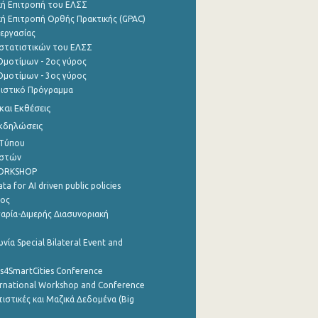
ή Επιτροπή του ΕΛΣΣ
ή Επιτροπή Ορθής Πρακτικής (GPAC)
εργασίας
στατιστικών του ΕΛΣΣ
μοτίμων - 2ος γύρος
μοτίμων - 3ος γύρος
τιστικό Πρόγραμμα
αι Εκθέσεις
Εκδηλώσεις
 Τύπου
ηστών
WORKSHOP
a for AI driven public policies
ρος
αρία-Διμερής Διασυνοριακή
νία Special Bilateral Event and
cs4SmartCities Conference
ernational Workshop and Conference
ιστικές και Μαζικά Δεδομένα (Big