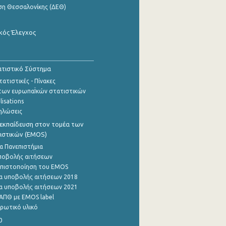
ση Θεσσαλονίκης (ΔΕΘ)
κός Έλεγχος
τιστικό Σύστημα
ατιστικές - Πίνακες
των ευρωπαΪκών στατιστικών
lisations
ηλώσεις
εκπαίδευση στον τομέα των
ιστικών (EMOS)
α Πανεπιστήμια
ποβολής αιτήσεων
η πιστοποίηση του EMOS
α υποβολής αιτήσεων 2018
α υποβολής αιτήσεων 2021
ΑΠΘ με EMOS label
ρωτικό υλικό
0