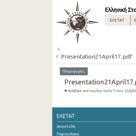
Ελληνική Στ
ΕΛΣΤΑΤ
Σ
Presentation21April17.pdf
Πληροφορίες
Presentation21April17.
Ανέβηκε από τον/την
Stella Trekla
, 21/4/2
ΕΛΣΤΑΤ
Αποστολή
Παρουσίαση