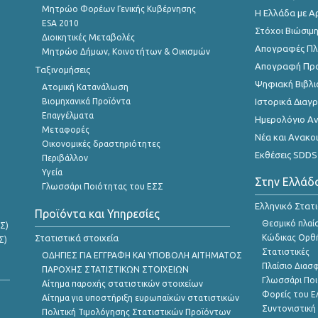
Μητρώο Φορέων Γενικής Κυβέρνησης
Η Ελλάδα με Α
ESA 2010
Στόχοι Βιώσιμ
Διοικητικές Μεταβολές
Απογραφές Πλη
Μητρώο Δήμων, Κοινοτήτων & Οικισμών
Απογραφή Πρ
Ταξινομήσεις
Ψηφιακή Βιβλι
Ατομική Κατανάλωση
Βιομηχανικά Προϊόντα
Ιστορικά Δια
Επαγγέλματα
Ημερολόγιο Α
Μεταφορές
Νέα και Ανακο
Οικονομικές δραστηριότητες
Εκθέσεις SDDS
Περιβάλλον
Υγεία
Στην Ελλάδ
Γλωσσάρι Ποιότητας του ΕΣΣ
Ελληνικό Στατ
Προϊόντα και Υπηρεσίες
Θεσμικό πλαί
Σ)
Στατιστικά στοιχεία
Κώδικας Ορθή
Σ)
Στατιστικές
ΟΔΗΓΙΕΣ ΓΙΑ ΕΓΓΡΑΦΗ ΚΑΙ ΥΠΟΒΟΛΗ ΑΙΤΗΜΑΤΟΣ
Πλαίσιο Διασ
ΠΑΡΟΧΗΣ ΣΤΑΤΙΣΤΙΚΩΝ ΣΤΟΙΧΕΙΩΝ
Γλωσσάρι Ποι
Αίτημα παροχής στατιστικών στοιχείων
Φορείς του 
Αίτημα για υποστήριξη ευρωπαϊκών στατιστικών
Συντονιστική
Πολιτική Τιμολόγησης Στατιστικών Προϊόντων