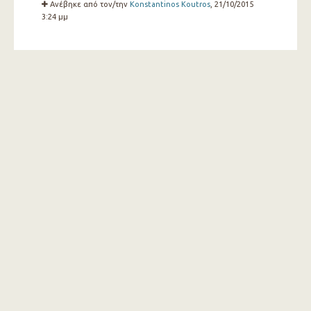
Ανέβηκε από τον/την
Konstantinos Koutros
, 21/10/2015
3:24 μμ