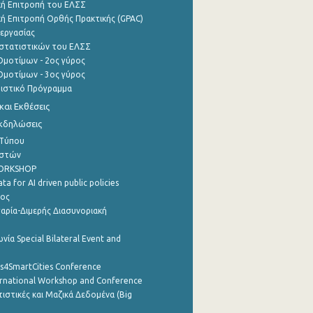
ή Επιτροπή του ΕΛΣΣ
ή Επιτροπή Ορθής Πρακτικής (GPAC)
εργασίας
στατιστικών του ΕΛΣΣ
μοτίμων - 2ος γύρος
μοτίμων - 3ος γύρος
τιστικό Πρόγραμμα
αι Εκθέσεις
Εκδηλώσεις
 Τύπου
ηστών
WORKSHOP
a for AI driven public policies
ρος
αρία-Διμερής Διασυνοριακή
νία Special Bilateral Event and
cs4SmartCities Conference
ernational Workshop and Conference
ιστικές και Μαζικά Δεδομένα (Big