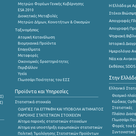
Μητρώο Φορέων Γενικής Κυβέρνησης
Η Ελλάδα με Α
ESA 2010
Στόχοι Βιώσιμ
Διοικητικές Μεταβολές
Απογραφές Πλη
Μητρώο Δήμων, Κοινοτήτων & Οικισμών
Απογραφή Πρ
Ταξινομήσεις
Ψηφιακή Βιβλι
Ατομική Κατανάλωση
Βιομηχανικά Προϊόντα
Ιστορικά Δια
Επαγγέλματα
Ημερολόγιο Α
Μεταφορές
Νέα και Ανακο
Οικονομικές δραστηριότητες
Εκθέσεις SDDS
Περιβάλλον
Υγεία
Στην Ελλάδ
Γλωσσάρι Ποιότητας του ΕΣΣ
Ελληνικό Στατ
Προϊόντα και Υπηρεσίες
Θεσμικό πλαί
Σ)
Στατιστικά στοιχεία
Κώδικας Ορθή
Σ)
Στατιστικές
ΟΔΗΓΙΕΣ ΓΙΑ ΕΓΓΡΑΦΗ ΚΑΙ ΥΠΟΒΟΛΗ ΑΙΤΗΜΑΤΟΣ
Πλαίσιο Διασ
ΠΑΡΟΧΗΣ ΣΤΑΤΙΣΤΙΚΩΝ ΣΤΟΙΧΕΙΩΝ
Γλωσσάρι Ποι
Αίτημα παροχής στατιστικών στοιχείων
Φορείς του 
Αίτημα για υποστήριξη ευρωπαϊκών στατιστικών
Συντονιστική
Πολιτική Τιμολόγησης Στατιστικών Προϊόντων