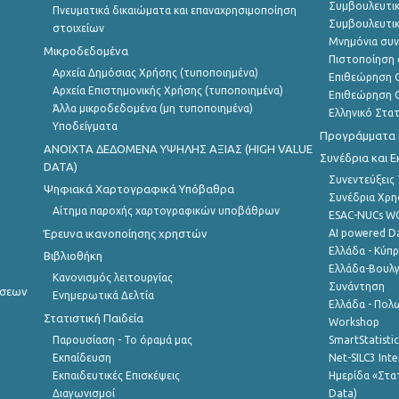
Συμβουλευτικ
Πνευματικά δικαιώματα και επαναχρησιμοποίηση
Συμβουλευτικ
στοιχείων
Μνημόνια συν
Μικροδεδομένα
Πιστοποίηση 
Αρχεία Δημόσιας Χρήσης (τυποποιημένα)
Επιθεώρηση Ο
Αρχεία Επιστημονικής Χρήσης (τυποποιημένα)
Επιθεώρηση Ο
Άλλα μικροδεδομένα (μη τυποποιημένα)
Ελληνικό Στα
Υποδείγματα
Προγράμματα κ
ANOIXTA ΔΕΔΟΜΕΝΑ ΥΨΗΛΗΣ ΑΞΙΑΣ (HIGH VALUE
Συνέδρια και 
DATA)
Συνεντεύξεις
Ψηφιακά Χαρτογραφικά Υπόβαθρα
Συνέδρια Χρ
Αίτημα παροχής χαρτογραφικών υποβάθρων
ESAC-NUCs 
Έρευνα ικανοποίησης χρηστών
AI powered Dat
Ελλάδα - Κύπ
Βιβλιοθήκη
Ελλάδα-Βουλγ
Κανονισμός λειτουργίας
Συνάντηση
ήσεων
Ενημερωτικά Δελτία
Ελλάδα - Πολω
Στατιστική Παιδεία
Workshop
Παρουσίαση - Το όραμά μας
SmartStatisti
Εκπαίδευση
Net-SILC3 Int
Εκπαιδευτικές Επισκέψεις
Ημερίδα «Στατ
Διαγωνισμοί
Data)