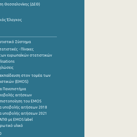
ση Θεσσαλονίκης (ΔΕΘ)
κός Έλεγχος
τιστικό Σύστημα
ατιστικές - Πίνακες
των ευρωπαΪκών στατιστικών
lisations
ηλώσεις
εκπαίδευση στον τομέα των
ιστικών (EMOS)
α Πανεπιστήμια
ποβολής αιτήσεων
η πιστοποίηση του EMOS
α υποβολής αιτήσεων 2018
α υποβολής αιτήσεων 2021
ΑΠΘ με EMOS label
ρωτικό υλικό
0