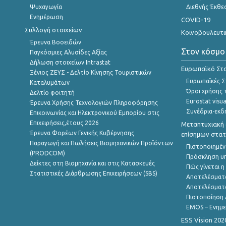
Ψυχαγωγία
Διεθνής Έκθε
Ενημέρωση
COVID-19
Συλλογή στοιχείων
Κοινοβουλευτι
Έρευνα Βοοειδών
Στον κόσμο
Παγκόσμιες Αλυσίδες Αξίας
Δήλωση στοιχείων Intrastat
Ευρωπαϊκό Στα
Ξένιος ΖΕΥΣ - Δελτίο Κίνησης Τουριστικών
Ευρωπαϊκές Στ
Καταλυμάτων
Όροι χρήσης 
Δελτίο φοιτητή
Eurostat visua
Έρευνα Χρήσης Τεχνολογιών Πληροφόρησης
Συνέδρια-εκδ
Επικοινωνίας και Ηλεκτρονικού Εμπορίου στις
Επιχειρήσεις,έτους 2026
Μεταπτυχιακή 
Έρευνα Φορέων Γενικής Κυβέρνησης
επίσημων στατ
Παραγωγή και Πωλήσεις Βιομηχανικών Προϊόντων
Πιστοποιημέν
(PRODCOM)
Πρόσκληση υ
Δείκτες στη Βιομηχανία και στις Κατασκευές
Πώς γίνεται 
Στατιστικές Διάρθρωσης Επιχειρήσεων (SBS)
Αποτελέσματ
Αποτελέσματ
Πιστοποίηση 
EMOS – Ενημε
ESS Vision 202