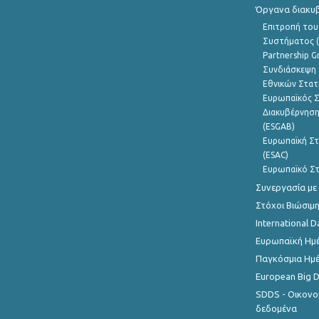
Όργανα διακυ
Επιτροπή του
Συστήματος (
Partnership G
Συνδιάσκεψη 
Εθνικών Στατ
Ευρωπαϊκός Σ
Διακυβέρνηση
(ESGAB)
Ευρωπαϊκή Στ
(ESAC)
Ευρωπαϊκό Στ
Συνεργασία με
Στόχοι Βιώσιμ
International D
Ευρωπαϊκή Ημέ
Παγκόσμια Ημέ
European Big 
SDDS - Οικονο
δεδομένα