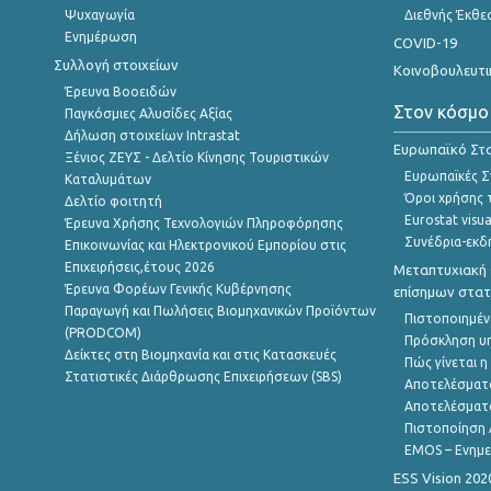
Ψυχαγωγία
Διεθνής Έκθε
Ενημέρωση
COVID-19
Συλλογή στοιχείων
Κοινοβουλευτι
Έρευνα Βοοειδών
Στον κόσμο
Παγκόσμιες Αλυσίδες Αξίας
Δήλωση στοιχείων Intrastat
Ευρωπαϊκό Στα
Ξένιος ΖΕΥΣ - Δελτίο Κίνησης Τουριστικών
Ευρωπαϊκές Στ
Καταλυμάτων
Όροι χρήσης 
Δελτίο φοιτητή
Eurostat visua
Έρευνα Χρήσης Τεχνολογιών Πληροφόρησης
Συνέδρια-εκδ
Επικοινωνίας και Ηλεκτρονικού Εμπορίου στις
Επιχειρήσεις,έτους 2026
Μεταπτυχιακή 
Έρευνα Φορέων Γενικής Κυβέρνησης
επίσημων στατ
Παραγωγή και Πωλήσεις Βιομηχανικών Προϊόντων
Πιστοποιημέν
(PRODCOM)
Πρόσκληση υ
Δείκτες στη Βιομηχανία και στις Κατασκευές
Πώς γίνεται 
Στατιστικές Διάρθρωσης Επιχειρήσεων (SBS)
Αποτελέσματ
Αποτελέσματ
Πιστοποίηση 
EMOS – Ενημε
ESS Vision 202