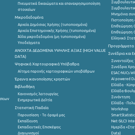
Συμβουλευτικ
Πνευματικά δικαιώματα και επαναχρησιμοποίηση
Συμβουλευτικ
στοιχείων
Μνημόνια συν
Μικροδεδομένα
Πιστοποίηση 
Αρχεία Δημόσιας Χρήσης (τυποποιημένα)
Επιθεώρηση Ο
Αρχεία Επιστημονικής Χρήσης (τυποποιημένα)
Επιθεώρηση Ο
Άλλα μικροδεδομένα (μη τυποποιημένα)
Ελληνικό Στα
Υποδείγματα
Προγράμματα κ
ANOIXTA ΔΕΔΟΜΕΝΑ ΥΨΗΛΗΣ ΑΞΙΑΣ (HIGH VALUE
Συνέδρια και 
DATA)
Συνεντεύξεις
Ψηφιακά Χαρτογραφικά Υπόβαθρα
Συνέδρια Χρ
Αίτημα παροχής χαρτογραφικών υποβάθρων
ESAC-NUCs 
Έρευνα ικανοποίησης χρηστών
AI powered Dat
Ελλάδα - Κύπ
Βιβλιοθήκη
Ελλάδα-Βουλγ
Κανονισμός λειτουργίας
Συνάντηση
ήσεων
Ενημερωτικά Δελτία
Ελλάδα - Πολω
Στατιστική Παιδεία
Workshop
Παρουσίαση - Το όραμά μας
SmartStatisti
Εκπαίδευση
Net-SILC3 Int
Εκπαιδευτικές Επισκέψεις
Ημερίδα «Στατ
Διαγωνισμοί
Data)