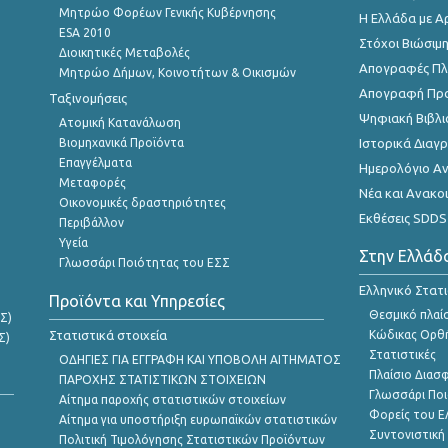
Μητρώο Φορέων Γενικής Κυβέρνησης
Η Ελλάδα με Α
ESA 2010
Στόχοι Βιώσιμ
Διοικητικές Μεταβολές
Απογραφές Πλη
Μητρώο Δήμων, Κοινοτήτων & Οικισμών
Απογραφή Πρ
Ταξινομήσεις
Ψηφιακή Βιβλι
Ατομική Κατανάλωση
Βιομηχανικά Προϊόντα
Ιστορικά Δια
Επαγγέλματα
Ημερολόγιο Α
Μεταφορές
Νέα και Ανακο
Οικονομικές δραστηριότητες
Εκθέσεις SDDS
Περιβάλλον
Υγεία
Στην Ελλάδ
Γλωσσάρι Ποιότητας του ΕΣΣ
Ελληνικό Στατ
Προϊόντα και Υπηρεσίες
Θεσμικό πλαί
Σ)
Στατιστικά στοιχεία
Κώδικας Ορθή
Σ)
Στατιστικές
ΟΔΗΓΙΕΣ ΓΙΑ ΕΓΓΡΑΦΗ ΚΑΙ ΥΠΟΒΟΛΗ ΑΙΤΗΜΑΤΟΣ
Πλαίσιο Διασ
ΠΑΡΟΧΗΣ ΣΤΑΤΙΣΤΙΚΩΝ ΣΤΟΙΧΕΙΩΝ
Γλωσσάρι Ποι
Αίτημα παροχής στατιστικών στοιχείων
Φορείς του 
Αίτημα για υποστήριξη ευρωπαϊκών στατιστικών
Συντονιστική
Πολιτική Τιμολόγησης Στατιστικών Προϊόντων