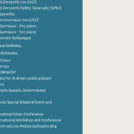
ή Επιτροπή του ΕΛΣΣ
ή Επιτροπή Ορθής Πρακτικής (GPAC)
εργασίας
στατιστικών του ΕΛΣΣ
μοτίμων - 2ος γύρος
μοτίμων - 3ος γύρος
τιστικό Πρόγραμμα
αι Εκθέσεις
Εκδηλώσεις
 Τύπου
ηστών
WORKSHOP
a for AI driven public policies
ρος
αρία-Διμερής Διασυνοριακή
νία Special Bilateral Event and
cs4SmartCities Conference
ernational Workshop and Conference
ιστικές και Μαζικά Δεδομένα (Big