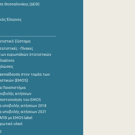
ση Θεσσαλονίκης (ΔΕΘ)
κός Έλεγχος
τιστικό Σύστημα
ατιστικές - Πίνακες
των ευρωπαΪκών στατιστικών
lisations
ηλώσεις
εκπαίδευση στον τομέα των
ιστικών (EMOS)
α Πανεπιστήμια
ποβολής αιτήσεων
η πιστοποίηση του EMOS
α υποβολής αιτήσεων 2018
α υποβολής αιτήσεων 2021
ΑΠΘ με EMOS label
ρωτικό υλικό
0