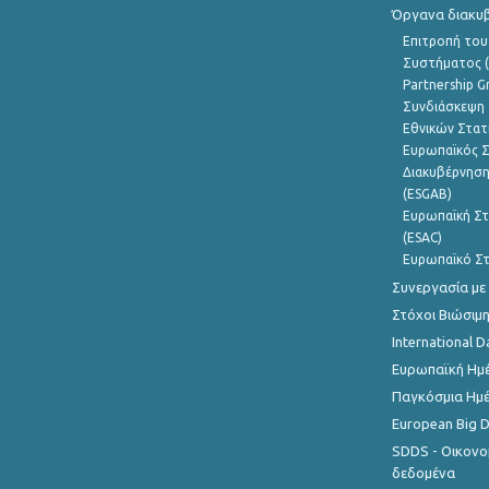
Όργανα διακυ
Επιτροπή του
Συστήματος (
Partnership G
Συνδιάσκεψη 
Εθνικών Στατ
Ευρωπαϊκός Σ
Διακυβέρνηση
(ESGAB)
Ευρωπαϊκή Στ
(ESAC)
Ευρωπαϊκό Στ
Συνεργασία με
Στόχοι Βιώσιμ
International D
Ευρωπαϊκή Ημέ
Παγκόσμια Ημέ
European Big 
SDDS - Οικονο
δεδομένα